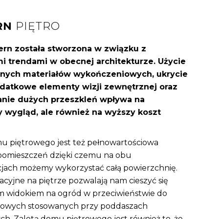
RN
PIĘTRO
ern została stworzona w związku z
i trendami w obecnej architekturze. Użycie
nych materiałów wykończeniowych, ukrycie
odatkowe elementy wizji zewnętrznej oraz
nie dużych przeszkleń wpływa na
 wygląd, ale również na wyższy koszt
u piętrowego jest też pełnowartościowa
pomieszczeń dzięki czemu na obu
jach możemy wykorzystać całą powierzchnię.
cyjne na piętrze pozwalają nam cieszyć się
 widokiem na ogród w przeciwieństwie do
howych stosowanych przy poddaszach
ch. Zaletą domu piętrowego jest również to, że