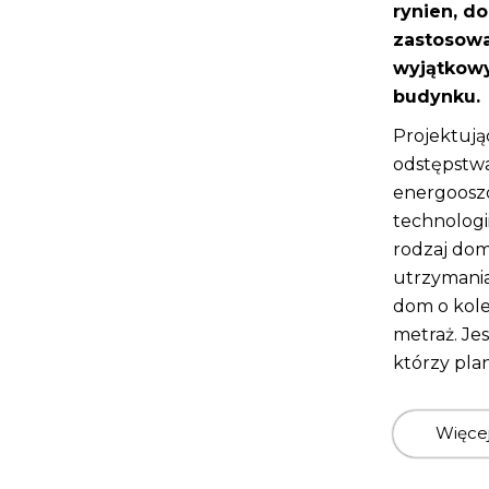
rynien, d
zastosowa
wyjątkowy
budynku.
Projektuj
odstępstw
energooszc
technologi
rodzaj dom
utrzymani
dom o kol
metraż. Je
którzy pla
Więce