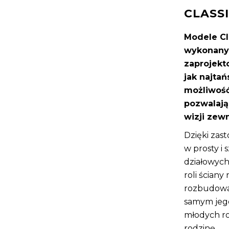
CLASS
Modele Cl
wykonanyc
zaprojekt
jak najtań
możliwość
pozwalaj
wizji zewn
Dzięki zas
w prosty i
działowych
roli ścian
rozbudowa
samym jego
młodych ro
rodzinę.