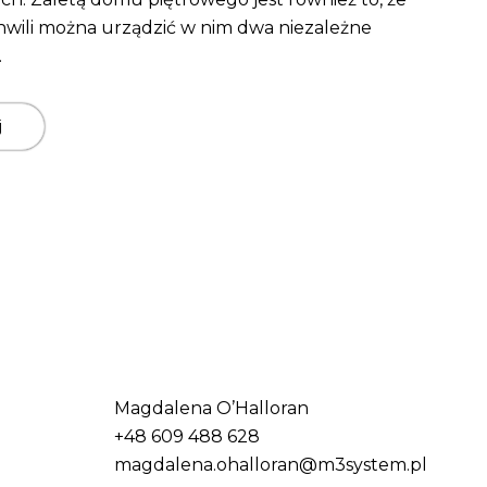
hwili można urządzić w nim dwa niezależne
.
j
Magdalena O’Halloran
+48 609 488 628
magdalena.ohalloran@m3system.pl