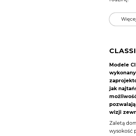
Więce
CLASS
Modele Cl
wykonanyc
zaprojekt
jak najtań
możliwość
pozwalaj
wizji zewn
Zaletą dom
wysokość 