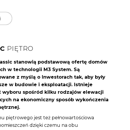
j
IC
PIĘTRO
assic stanowią podstawową ofertę domów
h w technologii M3 System. Są
owane z myślą o Inwestorach tak, aby były
sze w budowie i eksploatacji. Istnieje
 wyboru spośród kilku rodzajów elewacji
ących na ekonomiczny sposób wykończenia
ętrznej.
u piętrowego jest też pełnowartościowa
pomieszczeń dzięki czemu na obu