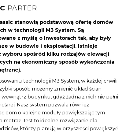
IC
PARTER
assic stanowią podstawową ofertę domów
h w technologii M3 System. Są
owane z myślą o Inwestorach tak, aby były
sze w budowie i eksploatacji. Istnieje
 wyboru spośród kilku rodzajów elewacji
ących na ekonomiczny sposób wykończenia
ętrznej.
tosowaniu technologii M3 System, w każdej chwili
 szybki sposób możemy zmienić układ ścian
 wewnątrz budynku, gdyż żadna z nich nie pełni
y nośnej. Nasz system pozwala również
ć dom o kolejne moduły powiększając tym
 metraż. Jest to idealne rozwiązanie dla
dziców, którzy planują w przyszłości powiększyć