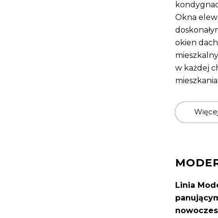
kondygnac
Okna elewa
doskonałym
okien dac
mieszkalny
w każdej c
mieszkania
Więce
MODE
Linia Mod
panującym
nowoczes