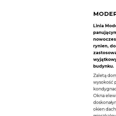
MODE
Linia Mod
panującym
nowoczes
rynien, d
zastosowa
wyjątkowy
budynku.
Zaletą dom
wysokość 
kondygnac
Okna elewa
doskonałym
okien dac
mieszkalny