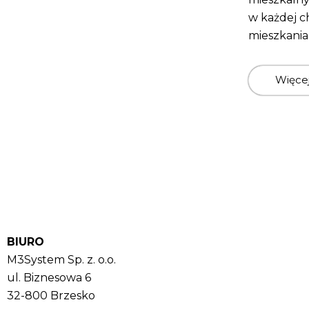
w każdej c
mieszkania
Więce
BIURO
M3System Sp. z. o.o.
ul. Biznesowa 6
32-800 Brzesko